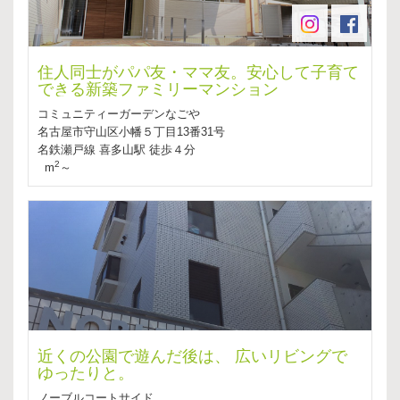
住人同士がパパ友・ママ友。安心して子育て
できる新築ファミリーマンション
コミュニティーガーデンなごや
名古屋市守山区小幡５丁目13番31号
名鉄瀬戸線 喜多山駅 徒歩４分
2
m
～
近くの公園で遊んだ後は、 広いリビングで
ゆったりと。
ノーブルコートサイド