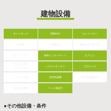
建物設備
オートロック
宅配BOX
エレベーター
駐車場
駐輪場
敷地内ゴミ捨て場
光ファイバー
無料インターネット
エアコン
モニター付
システムキッチン
２口コンロ
インターホン
バストイレ別
浴室乾燥機
室内洗濯機置場
温水洗浄便座
ペット相談可
●その他設備・条件