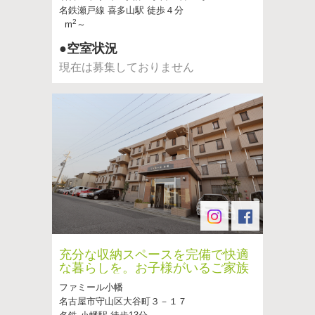
名鉄瀬戸線 喜多山駅 徒歩４分
2
m
～
●空室状況
現在は募集しておりません
充分な収納スペースを完備で快適
な暮らしを。お子様がいるご家族
に人気です！
ファミール小幡
名古屋市守山区大谷町３－１７